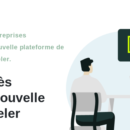
reprises
uvelle plateforme de
ler.
ès
ouvelle
ler