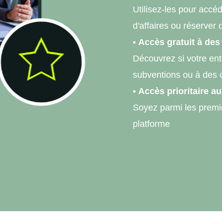
Utilisez-les pour accéd
d'affaires ou réserver 
•
Accès gratuit à des
Découvrez si votre ent
subventions ou à des c
•
Accès prioritaire a
Soyez parmi les premiè
platforme