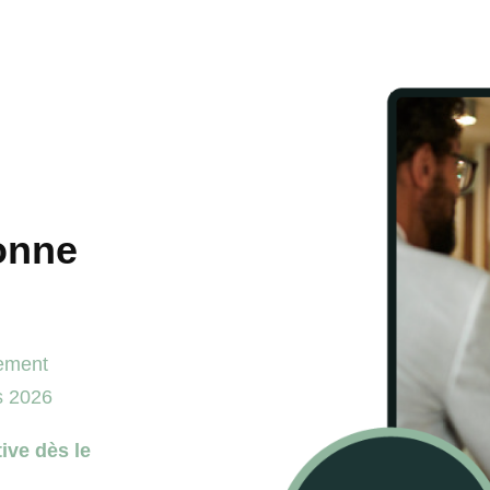
onne
cement
s 2026
ive dès le